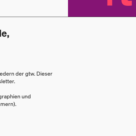
e,
iedern der gtw. Dieser
letter.
graphien und
mern).