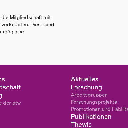
 die Mitgliedschaft mit
u verknüpfen. Diese sind
er mögliche
ns
Aktuelles
dschaft
Forschung
g
Arbeitsgruppen
Forschungsprojekte
e der gtw
Promotionen und Habilit
Publikationen
Thewis